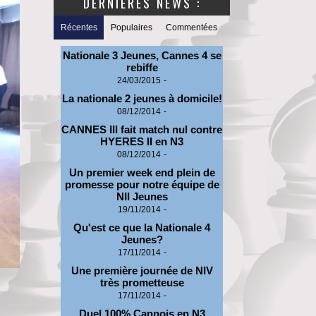
DERNIERES NEWS :
Récentes
Populaires
Commentées
Nationale 3 Jeunes, Cannes 4 se
rebiffe
24/03/2015
-
La nationale 2 jeunes à domicile!
08/12/2014
-
CANNES III fait match nul contre
HYERES II en N3
08/12/2014
-
Un premier week end plein de
promesse pour notre équipe de
NII Jeunes
19/11/2014
-
Qu'est ce que la Nationale 4
Jeunes?
17/11/2014
-
Une première journée de NIV
très prometteuse
17/11/2014
-
Duel 100% Cannois en N3