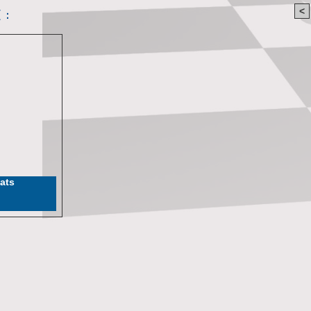
 :
<
8
ats