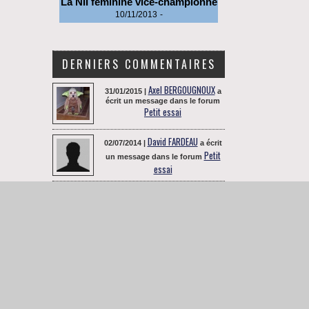
La NII féminine vice-championne
10/11/2013
-
DERNIERS COMMENTAIRES
Axel BERGOUGNOUX
31/01/2015 |
a
écrit un message dans le forum
Petit essai
David FARDEAU
02/07/2014 |
a écrit
Petit
un message dans le forum
essai