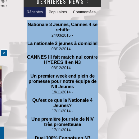
DERNIERES NEWS :
lège
orme
Récentes
Populaires
Commentées
Nationale 3 Jeunes, Cannes 4 se
rebiffe
24/03/2015
-
La nationale 2 jeunes à domicile!
08/12/2014
-
>
CANNES III fait match nul contre
HYERES II en N3
08/12/2014
-
Un premier week end plein de
promesse pour notre équipe de
NII Jeunes
19/11/2014
-
Qu'est ce que la Nationale 4
Jeunes?
17/11/2014
-
Une première journée de NIV
très prometteuse
17/11/2014
-
Duel 100% Cannois en N3