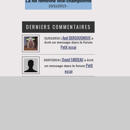
La NII féminine vice-championne
10/11/2013
-
DERNIERS COMMENTAIRES
Axel BERGOUGNOUX
31/01/2015 |
a
écrit un message dans le forum
Petit essai
David FARDEAU
02/07/2014 |
a écrit
Petit
un message dans le forum
essai