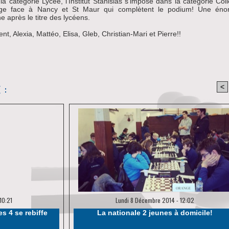
la catégorie Lycée, l'Institut Stanislas s'impose dans la catégorie Col
age face à Nancy et St Maur qui complètent le podium! Une én
e après le titre des lycéens.
nt, Alexia, Mattéo, Elisa, Gleb, Christian-Mari et Pierre!!
 :
<
10:21
Lundi 8 Décembre 2014 - 12:02
s 4 se rebiffe
La nationale 2 jeunes à domicile!