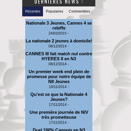
DERNIERES NEWS :
Récentes
Populaires
Commentées
Nationale 3 Jeunes, Cannes 4 se
rebiffe
24/03/2015
-
La nationale 2 jeunes à domicile!
08/12/2014
-
CANNES III fait match nul contre
HYERES II en N3
08/12/2014
-
Un premier week end plein de
promesse pour notre équipe de
NII Jeunes
19/11/2014
-
Qu'est ce que la Nationale 4
Jeunes?
17/11/2014
-
Une première journée de NIV
très prometteuse
17/11/2014
-
Duel 100% Cannois en N3