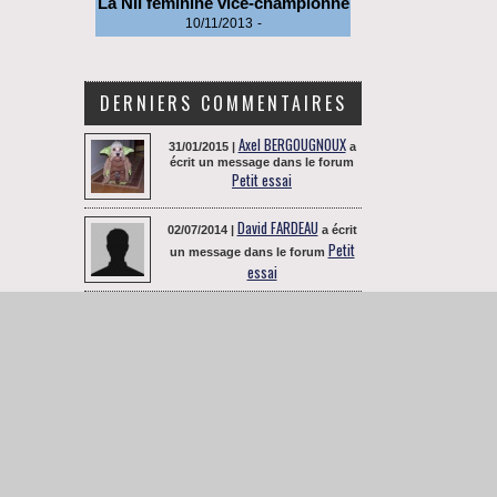
La NII féminine vice-championne
10/11/2013
-
DERNIERS COMMENTAIRES
Axel BERGOUGNOUX
31/01/2015 |
a
écrit un message dans le forum
Petit essai
David FARDEAU
02/07/2014 |
a écrit
Petit
un message dans le forum
essai