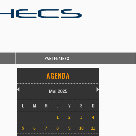
PARTENAIRES
AGENDA
Mai 2025
L
M
M
J
V
S
D
1
2
3
4
5
6
7
8
9
10
11