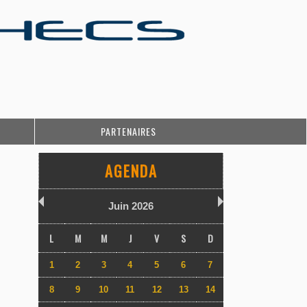
PARTENAIRES
AGENDA
Juin 2026
L
M
M
J
V
S
D
1
2
3
4
5
6
7
8
9
10
11
12
13
14