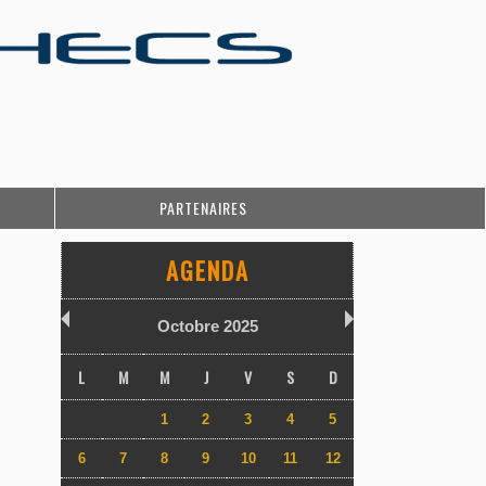
PARTENAIRES
AGENDA
Octobre 2025
L
M
M
J
V
S
D
1
2
3
4
5
6
7
8
9
10
11
12