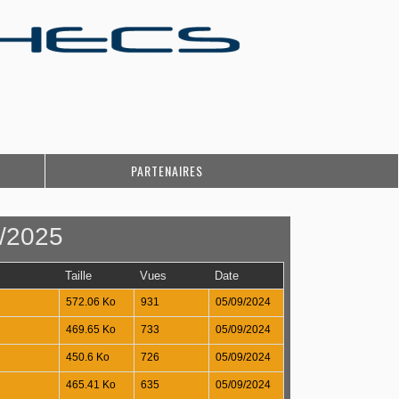
PARTENAIRES
/2025
Taille
Vues
Date
572.06 Ko
931
05/09/2024
469.65 Ko
733
05/09/2024
450.6 Ko
726
05/09/2024
465.41 Ko
635
05/09/2024