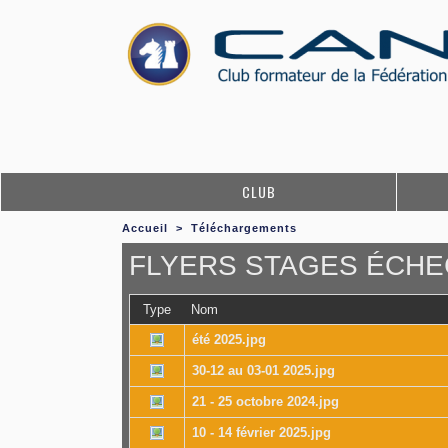
CLUB
Accueil
>
Téléchargements
FLYERS STAGES ÉCHEC
Type
Nom
été 2025.jpg
30-12 au 03-01 2025.jpg
21 - 25 octobre 2024.jpg
10 - 14 février 2025.jpg