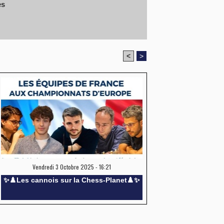
es
<
>
Vendredi 3 Octobre 2025 - 16:21
✨️♟️Les cannois sur la Chess-Planet♟️✨️