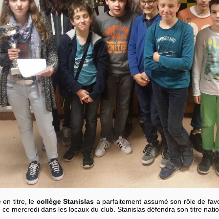
en titre, le
collège Stanislas
a parfaitement assumé son rôle de favo
 ce mercredi dans les locaux du club. Stanislas défendra son titre nat