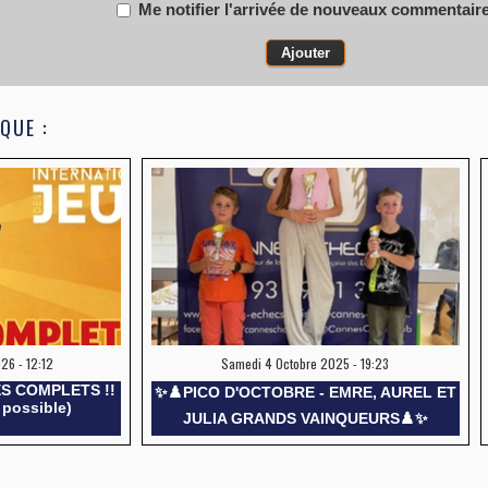
Me notifier l'arrivée de nouveaux commentair
QUE :
26 - 12:12
Samedi 4 Octobre 2025 - 19:23
ES COMPLETS !!
✨️♟️PICO D'OCTOBRE - EMRE, AUREL ET
 possible)
JULIA GRANDS VAINQUEURS♟️✨️